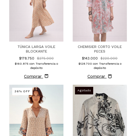
TÚNICA LARGA VOILE
CHEMISIER CORTO VOILE
BLOCKANTE
PECES
$178.750
$275.000
$143.000
$220.000
$160.875
con
Transferencia o
$128.700
con
Transferencia o
depósito
depósito
Comprar
Comprar
36
%
OFF