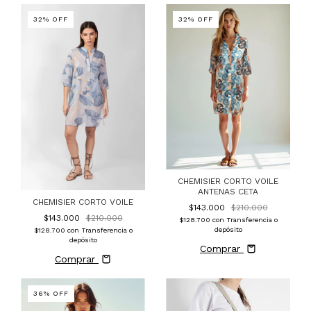
32
%
OFF
32
%
OFF
CHEMISIER CORTO VOILE
ANTENAS CETA
CHEMISIER CORTO VOILE
$143.000
$210.000
$143.000
$210.000
$128.700
con
Transferencia o
depósito
$128.700
con
Transferencia o
depósito
Comprar
Comprar
36
%
OFF