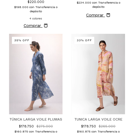
$220.000
$234.000
con
Transferencia o
depósito
$198.000
con
Transferencia o
depósito
Comprar
4 colores
Comprar
35
%
OFF
33
%
OFF
TÚNICA LARGA VOILE PLUMAS
TUNICA LARGA VOILE OCRE
$178.750
$275.000
$178.750
$265.000
$160.875
con
Transferencia o
$160.875
con
Transferencia o