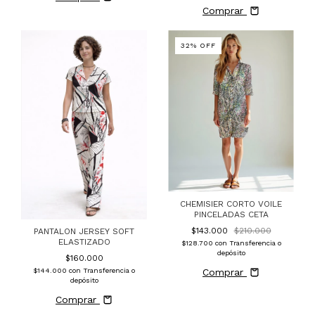
Comprar
32
%
OFF
CHEMISIER CORTO VOILE
PINCELADAS CETA
$143.000
$210.000
PANTALON JERSEY SOFT
ELASTIZADO
$128.700
con
Transferencia o
depósito
$160.000
$144.000
con
Transferencia o
Comprar
depósito
Comprar