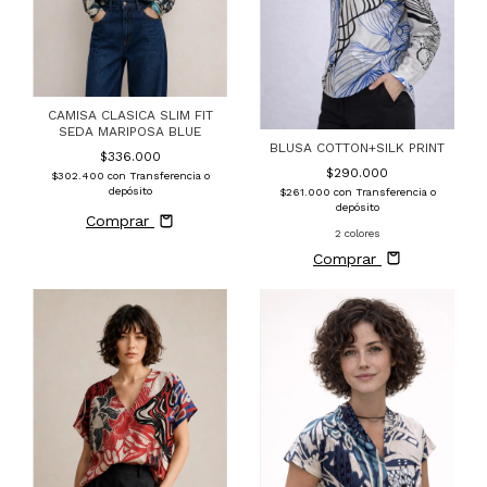
CAMISA CLASICA SLIM FIT
SEDA MARIPOSA BLUE
BLUSA COTTON+SILK PRINT
$336.000
$290.000
$302.400
con
Transferencia o
depósito
$261.000
con
Transferencia o
depósito
Comprar
2 colores
Comprar