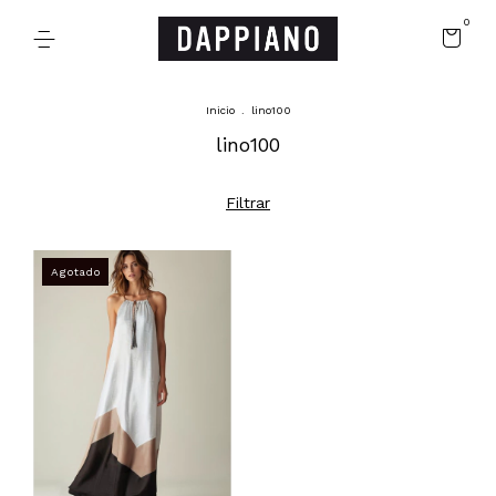
0
Inicio
.
lino100
lino100
Filtrar