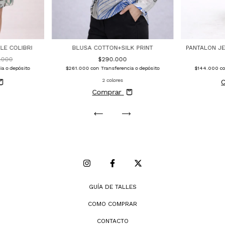
LE COLIBRI
BLUSA COTTON+SILK PRINT
PANTALON J
.000
$290.000
ia o depósito
$261.000
con
Transferencia o depósito
$144.000
c
2 colores
Comprar
GUÍA DE TALLES
COMO COMPRAR
CONTACTO