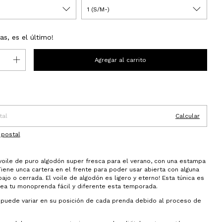
as, es el último!
 CP:
Cambiar CP
o
Calcular
 postal
 voile de puro algodón super fresca para el verano, con una estampa
Tiene unca cartera en el frente para poder usar abierta con alguna
jo o cerrada. El voile de algodón es ligero y eterno! Esta túnica es
sea tu monoprenda fácil y diferente esta temporada.
puede variar en su posición de cada prenda debido al proceso de