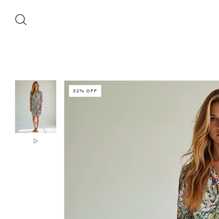
32
%
OFF