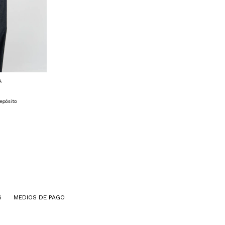
A
epósito
S
MEDIOS DE PAGO