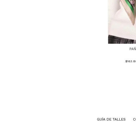
PA
$163.
GUÍA DE TALLES
C