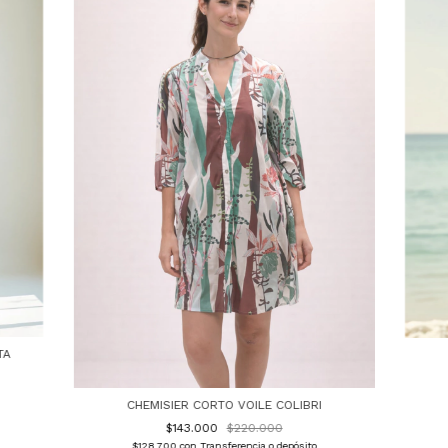
TA
CHEMISIER CORTO VOILE COLIBRI
$143.000
$220.000
$128.700
con
Transferencia o depósito