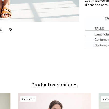
Las imágenes de
diseñadas para 
Productos similares
35
%
OFF
36