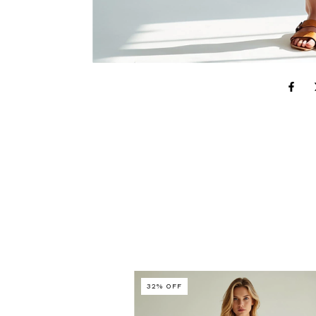
32
%
OFF