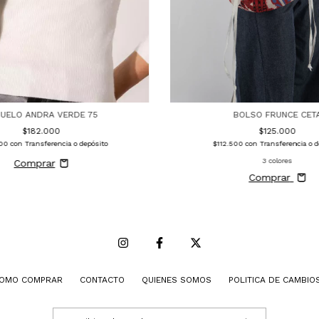
BOLSO FRUNCE CET
ÑUELO ANDRA VERDE 75
$125.000
$182.000
$112.500
con
Transferencia o d
800
con
Transferencia o depósito
3 colores
Comprar
OMO COMPRAR
CONTACTO
QUIENES SOMOS
POLITICA DE CAMBIO