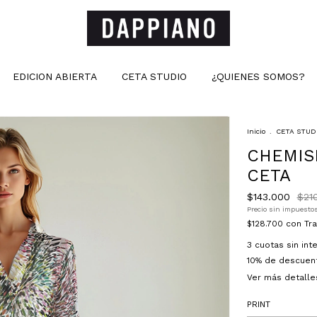
EDICION ABIERTA
CETA STUDIO
¿QUIENES SOMOS?
Inicio
.
CETA STUD
CHEMIS
CETA
$143.000
$21
Precio sin impuesto
$128.700
con
Tr
3
cuotas sin in
10% de descuen
Ver más detalle
PRINT