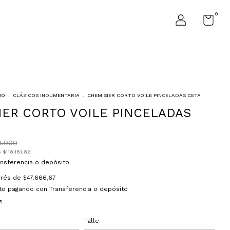
0
IO
.
CLÁSICOS INDUMENTARIA
.
CHEMISIER CORTO VOILE PINCELADAS CETA
IER CORTO VOILE PINCELADAS
0.000
s
$118.181,82
ansferencia o depósito
terés de
$47.666,67
to
pagando con Transferencia o depósito
s
Talle