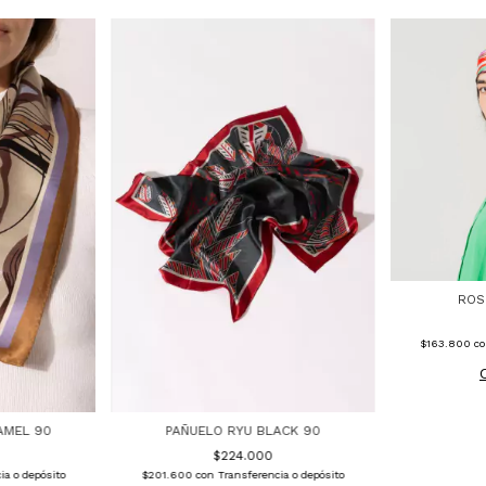
ROS
$163.800
c
AMEL 90
PAÑUELO RYU BLACK 90
$224.000
ia o depósito
$201.600
con
Transferencia o depósito