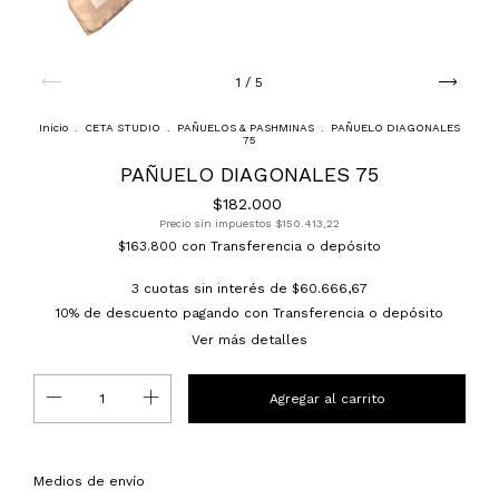
1
/
5
Inicio
.
CETA STUDIO
.
PAÑUELOS & PASHMINAS
.
PAÑUELO DIAGONALES
75
PAÑUELO DIAGONALES 75
$182.000
Precio sin impuestos
$150.413,22
$163.800
con
Transferencia o depósito
3
cuotas sin interés de
$60.666,67
10% de descuento
pagando con Transferencia o depósito
Ver más detalles
Entregas para el CP:
Cambiar CP
Medios de envío