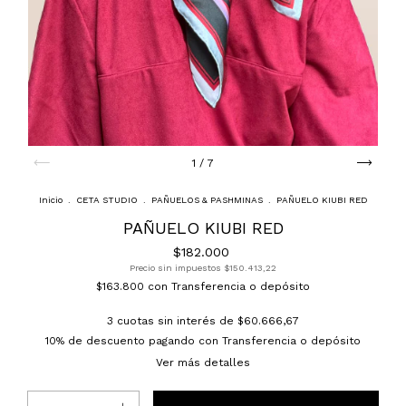
1
/
7
Inicio
.
CETA STUDIO
.
PAÑUELOS & PASHMINAS
.
PAÑUELO KIUBI RED
PAÑUELO KIUBI RED
$182.000
Precio sin impuestos
$150.413,22
$163.800
con
Transferencia o depósito
3
cuotas sin interés de
$60.666,67
10% de descuento
pagando con Transferencia o depósito
Ver más detalles