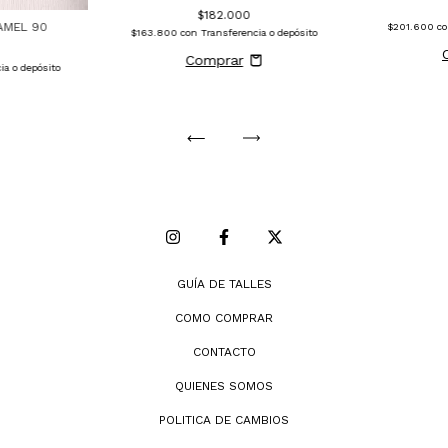
$182.000
AMEL 90
$201.600
c
$163.800
con
Transferencia o depósito
ia o depósito
GUÍA DE TALLES
COMO COMPRAR
CONTACTO
QUIENES SOMOS
POLITICA DE CAMBIOS