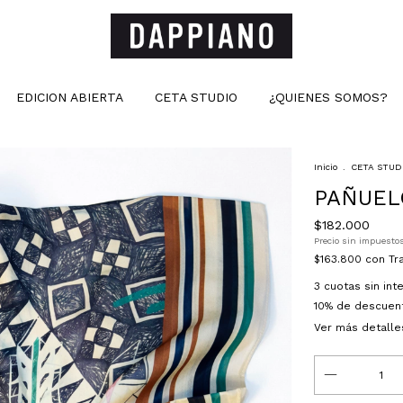
EDICION ABIERTA
CETA STUDIO
¿QUIENES SOMOS?
Inicio
.
CETA STUD
PAÑUEL
$182.000
Precio sin impuesto
$163.800
con
Tr
3
cuotas sin in
10% de descuen
Ver más detalle