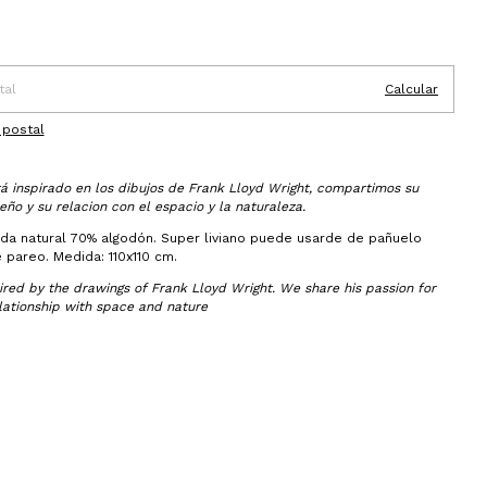
 CP:
Cambiar CP
o
Calcular
 postal
á inspirado en los dibujos de Frank Lloyd Wright, compartimos su
eño y su relacion con el espacio y la naturaleza.
a natural 70% algodón. Super liviano puede usarde de pañuelo
 pareo. Medida: 110x110 cm.
pired by the drawings of Frank Lloyd Wright. We share his passion for
elationship with space and nature