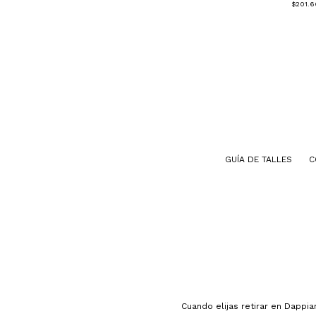
$201.
GUÍA DE TALLES
C
Cuando elijas retirar en Dappi