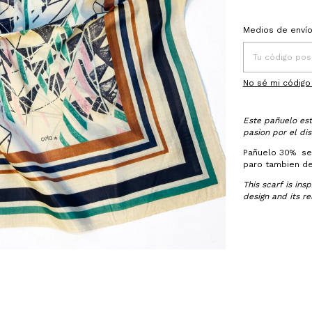
Entregas para el
Medios de enví
No sé mi código
Este pañuelo est
pasion por el dis
Pañuelo 30% sed
paro tambien de
This scarf is ins
design and its r