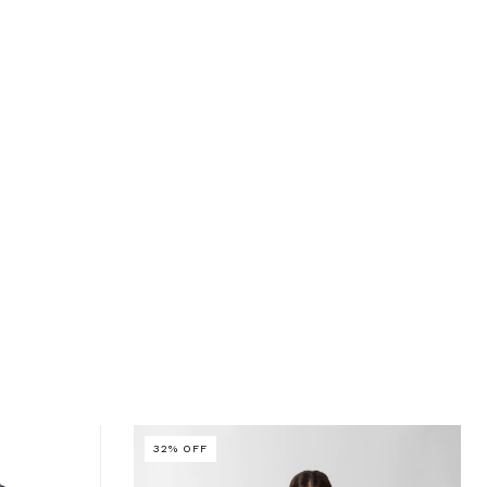
32
%
OFF