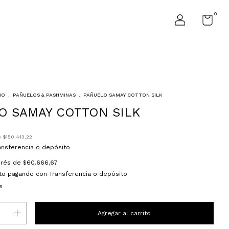
0
IO
.
PAÑUELOS & PASHMINAS
.
PAÑUELO SAMAY COTTON SILK
O SAMAY COTTON SILK
s
$150.413,22
ansferencia o depósito
terés de
$60.666,67
to
pagando con Transferencia o depósito
s