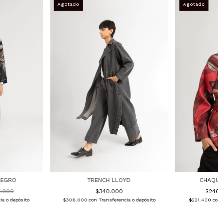
TRENCH LLOYD
CHAQU
NEGRO
$340.000
$24
.000
$306.000
con
Transferencia o depósito
$221.400
c
ia o depósito