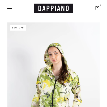
0
50
%
OFF