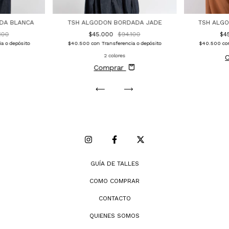
DA BLANCA
TSH ALGODON BORDADA JADE
TSH ALG
100
$45.000
$94.100
$4
a o depósito
$40.500
con
Transferencia o depósito
$40.500
co
2 colores
Comprar
GUÍA DE TALLES
COMO COMPRAR
CONTACTO
QUIENES SOMOS