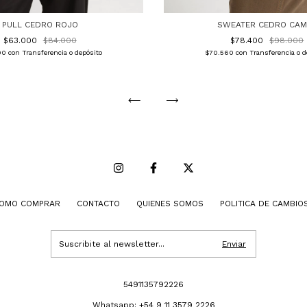
PULL CEDRO ROJO
SWEATER CEDRO CAM
$63.000
$84.000
$78.400
$98.000
00
con
Transferencia o depósito
$70.560
con
Transferencia o d
OMO COMPRAR
CONTACTO
QUIENES SOMOS
POLITICA DE CAMBIO
5491135792226
Whatsapp: +54 9 11 3579 2226