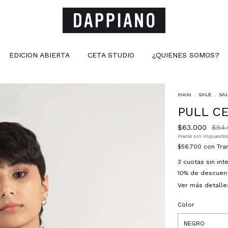
EDICION ABIERTA
CETA STUDIO
¿QUIENES SOMOS?
Inicio
.
SALE
.
SAL
PULL C
$63.000
$84
Precio sin impuesto
$56.700
con
Tra
3
cuotas sin in
10% de descuen
Ver más detalle
Color