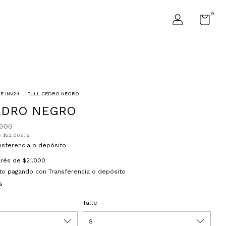
0
E INV24
.
PULL CEDRO NEGRO
EDRO NEGRO
.000
s
$52.066,12
nsferencia o depósito
terés de
$21.000
to
pagando con Transferencia o depósito
s
Talle