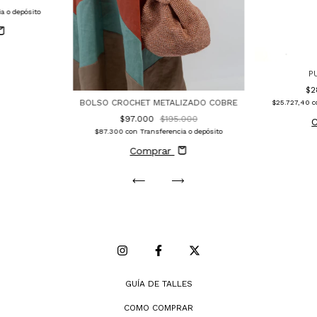
a o depósito
P
$2
BOLSO CROCHET METALIZADO COBRE
$25.727,40
c
$97.000
$195.000
$87.300
con
Transferencia o depósito
Comprar
GUÍA DE TALLES
COMO COMPRAR