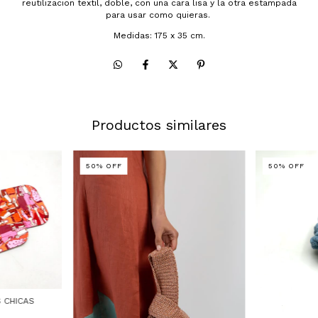
reutilizacion textil, doble, con una cara lisa y la otra estampada
para usar como quieras.
Medidas: 175 x 35 cm.
Productos similares
50
%
OFF
50
%
OFF
 CHICAS