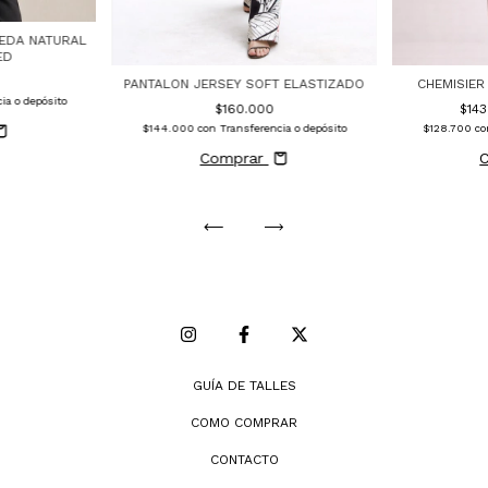
SEDA NATURAL
ED
PANTALON JERSEY SOFT ELASTIZADO
CHEMISIER
ia o depósito
$160.000
$14
$144.000
con
Transferencia o depósito
$128.700
c
Comprar
GUÍA DE TALLES
COMO COMPRAR
CONTACTO