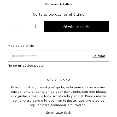
Ver más detalles
¡No te lo pierdas, es el último!
Entregas para el CP:
Cambiar CP
Medios de envío
Calcular
No sé mi código postal
ONE OF A KIND
Este top halter, linea A y relajado, está pensado para armar
equipo junto al pantalon de satin gamuzado. Son dos piezas
que juntas arman un look sofisticado y actual. Podes usarlo
con shorts, jeans o lo que mas te guste. Los breteles se
regulan para acomodar a tu cuerpo.
Es un talle S/M.