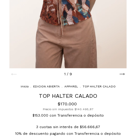
1
/
9
Inicio
.
EDICION ABIERTA
.
APPAREL
.
TOP HALTER CALADO
TOP HALTER CALADO
$170.000
Precio sin impuestos
$140.495,87
$153.000
con
Transferencia o depósito
3
cuotas sin interés de
$56.666,67
10% de descuento
pagando con Transferencia o depósito