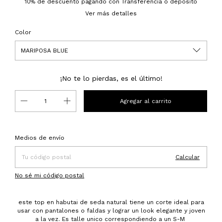
10% de descuento
pagando con Transferencia o depósito
Ver más detalles
Color
¡No te lo pierdas, es el último!
Entregas para el CP:
Cambiar CP
Medios de envío
Calcular
No sé mi código postal
este top en habutai de seda natural tiene un corte ideal para
usar con pantalones o faldas y lograr un look elegante y joven
a la vez. Es talle unico correspondiendo a un S-M