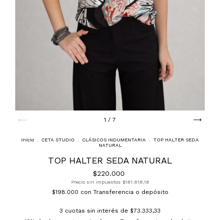
1
/
7
Inicio
.
CETA STUDIO
.
CLÁSICOS INDUMENTARIA
.
TOP HALTER SEDA
NATURAL
TOP HALTER SEDA NATURAL
$220.000
Precio sin impuestos
$181.818,18
$198.000
con
Transferencia o depósito
3
cuotas sin interés de
$73.333,33