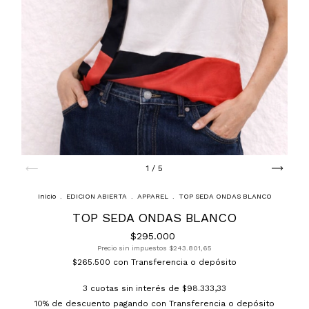
1
/
5
Inicio
.
EDICION ABIERTA
.
APPAREL
.
TOP SEDA ONDAS BLANCO
TOP SEDA ONDAS BLANCO
$295.000
Precio sin impuestos
$243.801,65
$265.500
con
Transferencia o depósito
3
cuotas sin interés de
$98.333,33
10% de descuento
pagando con Transferencia o depósito