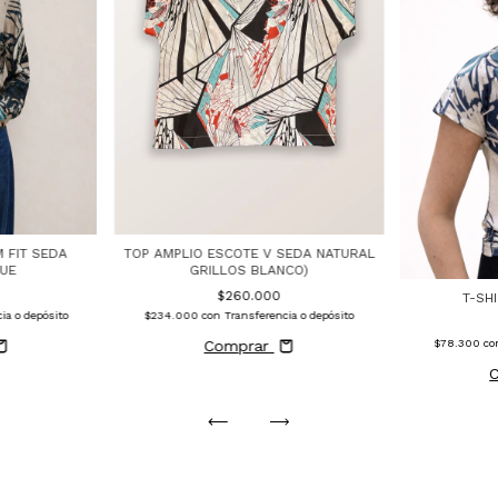
TOP AMPLIO ESCOTE V SEDA NATURAL
M FIT SEDA
GRILLOS BLANCO)
UE
$260.000
T-SH
$234.000
con
Transferencia o depósito
ia o depósito
Comprar
$78.300
co