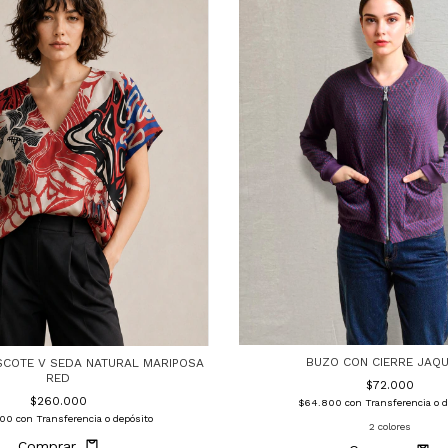
BUZO CON CIERRE JAQ
SCOTE V SEDA NATURAL MARIPOSA
RED
$72.000
$260.000
$64.800
con
Transferencia o d
000
con
Transferencia o depósito
2 colores
Comprar