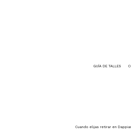
GUÍA DE TALLES
C
Cuando elijas retirar en Dappi