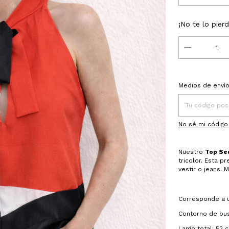
¡No te lo pierd
Entregas para el
Medios de enví
No sé mi código
Nuestro
Top Se
tricolor. Esta p
vestir o jeans. 
Corresponde a u
Contorno de bu
Largo total: 52 