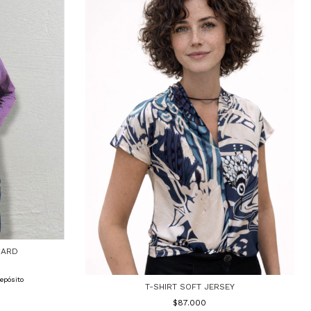
UARD
epósito
T-SHIRT SOFT JERSEY
$87.000