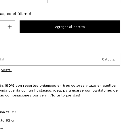
as, es el último!
 CP:
Cambiar CP
o
Calcular
 postal
da 100%
con recortes orgánicos en tres colores y lazo en cuellos
renda cuenta con un fit clasico, ideal para usarse con pantalones de
Más combinaciones por venir. ¡No te lo pierdas!
na talle S
sto 92 cm
cm