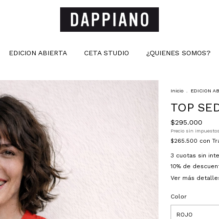
EDICION ABIERTA
CETA STUDIO
¿QUIENES SOMOS?
Inicio
.
EDICION A
TOP SE
$295.000
Precio sin impuesto
$265.500
con
Tr
3
cuotas sin in
10% de descuen
Ver más detalle
Color