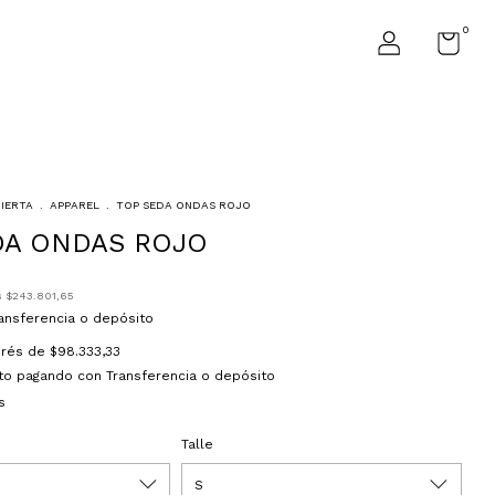
0
BIERTA
.
APPAREL
.
TOP SEDA ONDAS ROJO
DA ONDAS ROJO
s
$243.801,65
ansferencia o depósito
terés de
$98.333,33
to
pagando con Transferencia o depósito
s
Talle