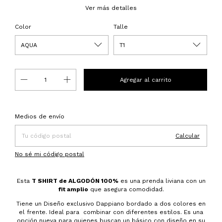
Ver más detalles
Color
Talle
Entregas para el CP:
Cambiar CP
Medios de envío
Calcular
No sé mi código postal
Esta
T SHIRT de ALGODÓN 100%
es una prenda liviana con un
fit amplio
que asegura comodidad.
Tiene un Diseño exclusivo Dappiano bordado a dos colores en
el frente. Ideal para combinar con diferentes estilos. Es una
opción nueva para quienes buscan un básico con diseño en su