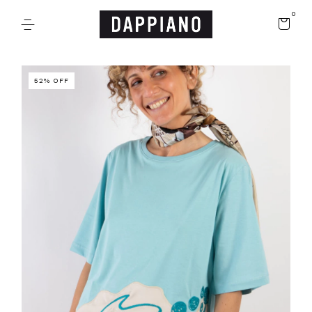
0
52
%
OFF