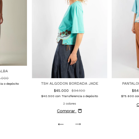
ALBA
.000
TSH ALGODON BORDADA JADE
PANTALO
ia o depósito
$45.000
$94.100
$84
$40.500
con
Transferencia o depósito
$75.600
co
2 colores
Comprar