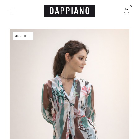
0
35
%
OFF