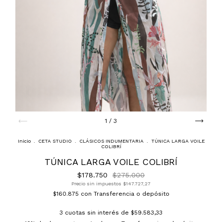
1
/
3
Inicio
.
CETA STUDIO
.
CLÁSICOS INDUMENTARIA
.
TÚNICA LARGA VOILE
COLIBRÍ
TÚNICA LARGA VOILE COLIBRÍ
$178.750
$275.000
Precio sin impuestos
$147.727,27
$160.875
con
Transferencia o depósito
3
cuotas sin interés de
$59.583,33