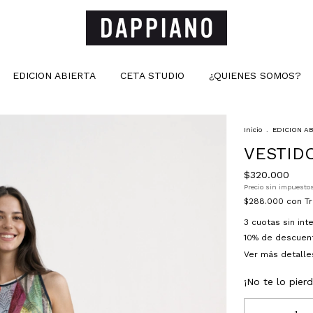
EDICION ABIERTA
CETA STUDIO
¿QUIENES SOMOS?
Inicio
.
EDICION A
VESTID
$320.000
Precio sin impuesto
$288.000
con
T
3
cuotas sin in
10% de descuen
Ver más detalle
¡No te lo pierd