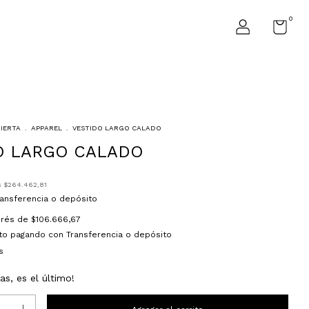
0
BIERTA
.
APPAREL
.
VESTIDO LARGO CALADO
O LARGO CALADO
s
$264.462,81
ransferencia o depósito
terés de
$106.666,67
to
pagando con Transferencia o depósito
s
as, es el último!