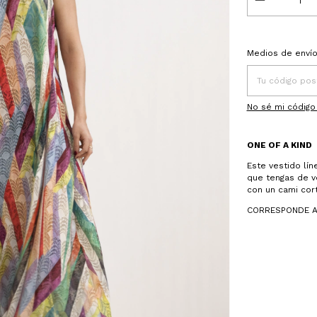
Entregas para el
Medios de enví
No sé mi código
ONE OF A KIND
Este vestido lín
que tengas de v
con un cami cor
CORRESPONDE A