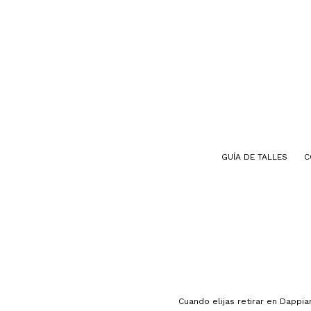
GUÍA DE TALLES
C
Cuando elijas retirar en Dappi