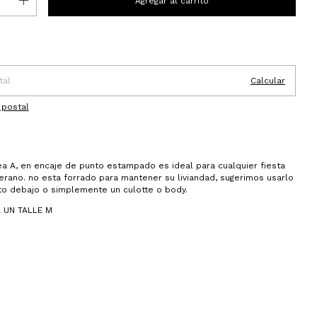
 CP:
Cambiar CP
o
Calcular
 postal
ea A, en encaje de punto estampado es ideal para cualquier fiesta
erano. no esta forrado para mantener su liviandad, sugerimos usarlo
to debajo o simplemente un culotte o body.
 UN TALLE M