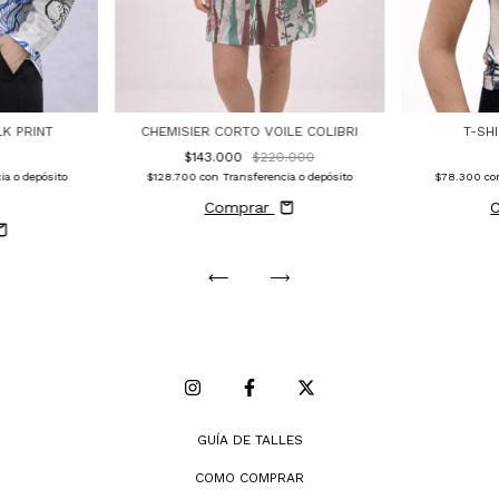
K PRINT
CHEMISIER CORTO VOILE COLIBRI
T-SH
$143.000
$220.000
ia o depósito
$128.700
con
Transferencia o depósito
$78.300
co
Comprar
GUÍA DE TALLES
COMO COMPRAR