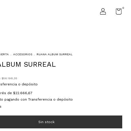
0
BIERTA
.
ACCESORIOS
.
RUANA ALBUM SURREAL
ALBUM SURREAL
s
$56.198,35
nsferencia o depósito
terés de
$22.666,67
to
pagando con Transferencia o depósito
s