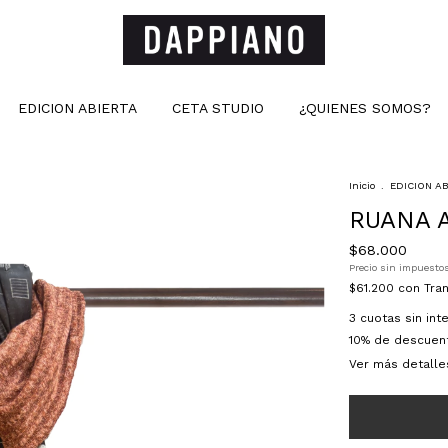
EDICION ABIERTA
CETA STUDIO
¿QUIENES SOMOS?
Inicio
.
EDICION A
RUANA 
$68.000
Precio sin impuesto
$61.200
con
Tra
3
cuotas sin in
10% de descuen
Ver más detalle