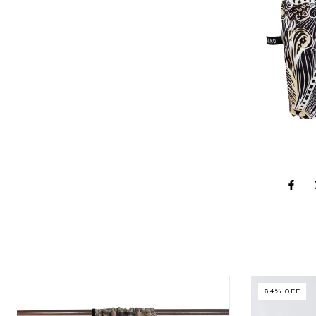
64
%
OFF